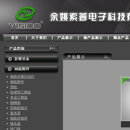
相机外接闪光灯
相机附件
滑轨
轻便型三脚架
专业三脚架
独脚架
照相机镜片
遮光罩
相机转接环
镜头盖
快门线